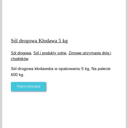
Sól drogowa Kłodawa 5 kg
Sól drogowa
,
Sól i produkty solne
,
Zimowe utrzymanie dróg i
chodników
Sól drogowa kłodawska w opakowaniu 5 kg, Na palecie
600 kg.
Więcej informacji