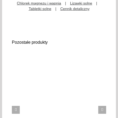
Chlorek magnezu i wapnia
Lizawki solne
Tabletki solne
Cennik detaliczny
Pozostałe produkty