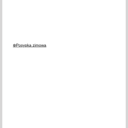
❄️Posypka zimowa
Bądźmy w kontakcie:
KRUSZYWA BUDOWLANE i DROGOWE: