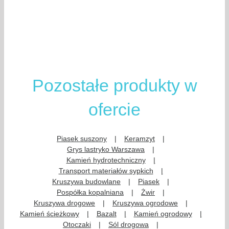
Pozostałe produkty w
ofercie
Piasek suszony
Keramzyt
Grys lastryko Warszawa
Kamień hydrotechniczny
Transport materiałów sypkich
Kruszywa budowlane
Piasek
Pospółka kopalniana
Żwir
Kruszywa drogowe
Kruszywa ogrodowe
Kamień ścieżkowy
Bazalt
Kamień ogrodowy
Otoczaki
Sól drogowa