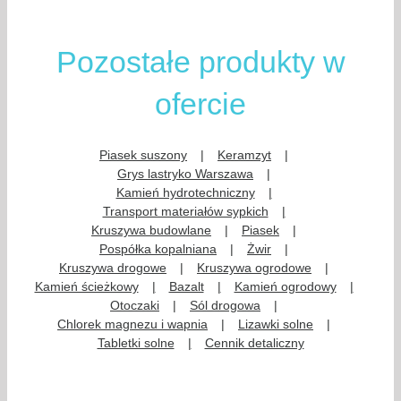
Pozostałe produkty w
ofercie
Piasek suszony
Keramzyt
Grys lastryko Warszawa
Kamień hydrotechniczny
Transport materiałów sypkich
Kruszywa budowlane
Piasek
Pospółka kopalniana
Żwir
Kruszywa drogowe
Kruszywa ogrodowe
Kamień ścieżkowy
Bazalt
Kamień ogrodowy
Otoczaki
Sól drogowa
Chlorek magnezu i wapnia
Lizawki solne
Tabletki solne
Cennik detaliczny