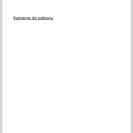
Kamienie do gabionu
Bądźmy w kontakcie:
KRUSZYWA BUDOWLANE i DROGOWE:
Telefon:
696 822 880
Email:
biuro@kruszywa.net.pl
KRUSZYWA DEKORACYJNE: