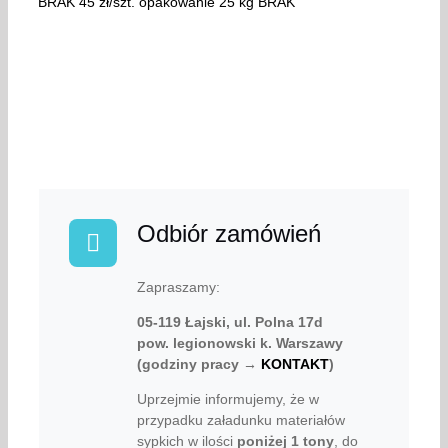
BRAK 45 zł/szt. opakowanie 25 kg BRAK
Odbiór zamówień
Zapraszamy:
05-119 Łajski, ul. Polna 17d
pow. legionowski k. Warszawy
(godziny pracy →
KONTAKT
)
Uprzejmie informujemy, że w
przypadku załadunku materiałów
sypkich w ilości
poniżej
1 tony
, do