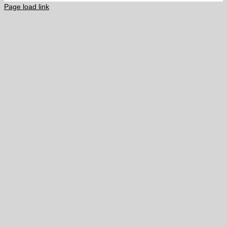
Page load link
Kamień hydrotechniczny
Zimowe utrzymanie dróg i chodników
Tabletki solne
Lizawki solne
Cennik detaliczny
Aktualności
Kontakt