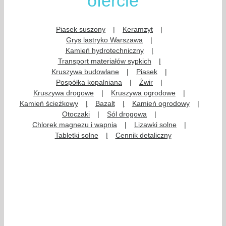
ofercie
Piasek suszony
Keramzyt
Grys lastryko Warszawa
Kamień hydrotechniczny
Transport materiałów sypkich
Kruszywa budowlane
Piasek
Pospółka kopalniana
Żwir
Kruszywa drogowe
Kruszywa ogrodowe
Kamień ścieżkowy
Bazalt
Kamień ogrodowy
Otoczaki
Sól drogowa
Chlorek magnezu i wapnia
Lizawki solne
Tabletki solne
Cennik detaliczny